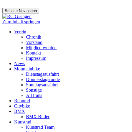
Schalte Navigation
Zum Inhalt springen
Verein
Chronik
Vorstand
Mitglied werden
Kontakt
Impressum
News
Mountainbike
Dienstagsausfahrt
Donnerstagsrunde
Sonntagsausfahrt
Sonstige
AllTrails
Rennrad
Citybike
BMX
BMX Bilder
Kunstrad
Kunstrad Team