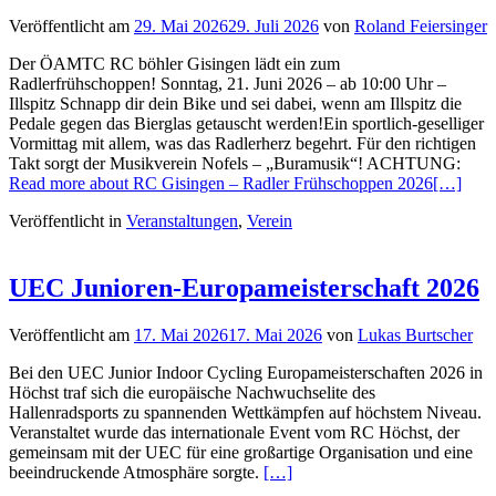
Veröffentlicht am
29. Mai 2026
29. Juli 2026
von
Roland Feiersinger
Der ÖAMTC RC böhler Gisingen lädt ein zum
Radlerfrühschoppen! Sonntag, 21. Juni 2026 – ab 10:00 Uhr –
Illspitz Schnapp dir dein Bike und sei dabei, wenn am Illspitz die
Pedale gegen das Bierglas getauscht werden!Ein sportlich-geselliger
Vormittag mit allem, was das Radlerherz begehrt. Für den richtigen
Takt sorgt der Musikverein Nofels – „Buramusik“! ACHTUNG:
Read more about RC Gisingen – Radler Frühschoppen 2026
[…]
Veröffentlicht in
Veranstaltungen
,
Verein
UEC Junioren-Europameisterschaft 2026
Veröffentlicht am
17. Mai 2026
17. Mai 2026
von
Lukas Burtscher
Bei den UEC Junior Indoor Cycling Europameisterschaften 2026 in
Höchst traf sich die europäische Nachwuchselite des
Hallenradsports zu spannenden Wettkämpfen auf höchstem Niveau.
Veranstaltet wurde das internationale Event vom RC Höchst, der
gemeinsam mit der UEC für eine großartige Organisation und eine
beeindruckende Atmosphäre sorgte.
[…]