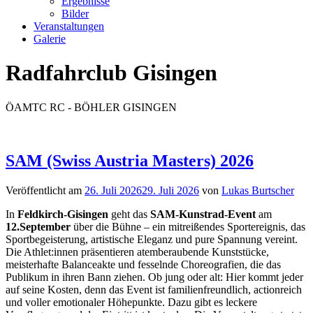
Ergebnisse
Bilder
Veranstaltungen
Galerie
Radfahrclub Gisingen
ÖAMTC RC - BÖHLER GISINGEN
SAM (Swiss Austria Masters) 2026
Veröffentlicht am
26. Juli 2026
29. Juli 2026
von
Lukas Burtscher
In
Feldkirch-Gisingen
geht das
SAM-Kunstrad-Event
am
12.September
über die Bühne – ein mitreißendes Sportereignis, das
Sportbegeisterung, artistische Eleganz und pure Spannung vereint.
Die Athlet:innen präsentieren atemberaubende Kunststücke,
meisterhafte Balanceakte und fesselnde Choreografien, die das
Publikum in ihren Bann ziehen. Ob jung oder alt: Hier kommt jeder
auf seine Kosten, denn das Event ist familienfreundlich, actionreich
und voller emotionaler Höhepunkte. Dazu gibt es leckere