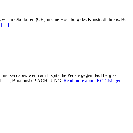
iwis in Oberbüren (CH) in eine Hochburg des Kunstradfahrens. Bei
h
[…]
nd sei dabei, wenn am Illspitz die Pedale gegen das Bierglas
in Nofels – „Buramusik“! ACHTUNG:
Read more about RC Gisingen –