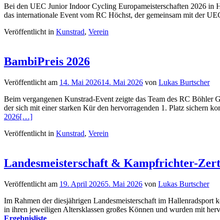
Bei den UEC Junior Indoor Cycling Europameisterschaften 2026 in H
das internationale Event vom RC Höchst, der gemeinsam mit der UEC
Veröffentlicht in
Kunstrad
,
Verein
BambiPreis 2026
Veröffentlicht am
14. Mai 2026
14. Mai 2026
von
Lukas Burtscher
Beim vergangenen Kunstrad-Event zeigte das Team des RC Böhler Gisin
der sich mit einer starken Kür den hervorragenden 1. Platz sichern ko
2026
[…]
Veröffentlicht in
Kunstrad
,
Verein
Landesmeisterschaft & Kampfrichter-Zert
Veröffentlicht am
19. April 2026
5. Mai 2026
von
Lukas Burtscher
Im Rahmen der diesjährigen Landesmeisterschaft im Hallenradsport k
in ihren jeweiligen Altersklassen großes Können und wurden mit her
Ergebnisliste