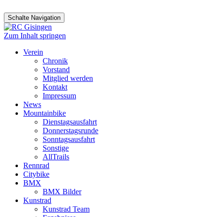
Schalte Navigation
Zum Inhalt springen
Verein
Chronik
Vorstand
Mitglied werden
Kontakt
Impressum
News
Mountainbike
Dienstagsausfahrt
Donnerstagsrunde
Sonntagsausfahrt
Sonstige
AllTrails
Rennrad
Citybike
BMX
BMX Bilder
Kunstrad
Kunstrad Team