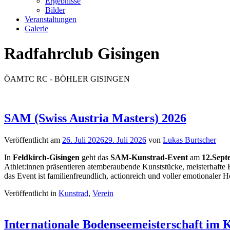
Ergebnisse
Bilder
Veranstaltungen
Galerie
Radfahrclub Gisingen
ÖAMTC RC - BÖHLER GISINGEN
SAM (Swiss Austria Masters) 2026
Veröffentlicht am
26. Juli 2026
29. Juli 2026
von
Lukas Burtscher
In
Feldkirch-Gisingen
geht das
SAM-Kunstrad-Event
am
12.Sept
Athlet:innen präsentieren atemberaubende Kunststücke, meisterhafte 
das Event ist familienfreundlich, actionreich und voller emotionaler H
Veröffentlicht in
Kunstrad
,
Verein
Internationale Bodenseemeisterschaft im 