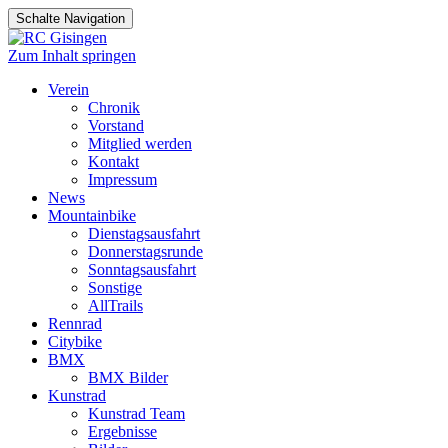
Schalte Navigation
Zum Inhalt springen
Verein
Chronik
Vorstand
Mitglied werden
Kontakt
Impressum
News
Mountainbike
Dienstagsausfahrt
Donnerstagsrunde
Sonntagsausfahrt
Sonstige
AllTrails
Rennrad
Citybike
BMX
BMX Bilder
Kunstrad
Kunstrad Team
Ergebnisse