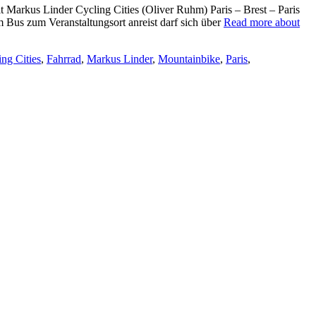
 Markus Linder Cycling Cities (Oliver Ruhm) Paris – Brest – Paris
 Bus zum Veranstaltungsort anreist darf sich über
Read more about
ing Cities
,
Fahrrad
,
Markus Linder
,
Mountainbike
,
Paris
,