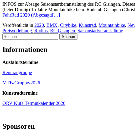
INFOS zur Absage Saisonstartberanstaltung des RC Gisingen. Dieses 
(Peter Dornig) 15 Jahre Mountainbike beim Radclub Gisingen (Christ
FahrRad 2020 (Abgesagt)
[…]
Veröffentlicht in
2020
,
BMX
,
Citybike
,
Kunstrad
,
Mountainbike
,
Ne
Preisverleihung
,
Radius
,
RC Gisingen
,
Saisonstartveranstaltung
Suchen
nach:
Informationen
Ausfahrtstermine
Rennradgruppe
MTB-Gruppe-2026
Kunstradtermine
ÖRV Kufa Terminkalender 2026
Sponsoren