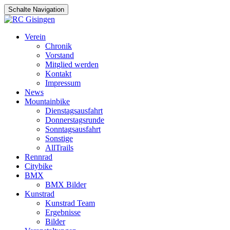
Schalte Navigation
Zum
Verein
Inhalt
Chronik
springen
Vorstand
Mitglied werden
Kontakt
Impressum
News
Mountainbike
Dienstagsausfahrt
Donnerstagsrunde
Sonntagsausfahrt
Sonstige
AllTrails
Rennrad
Citybike
BMX
BMX Bilder
Kunstrad
Kunstrad Team
Ergebnisse
Bilder