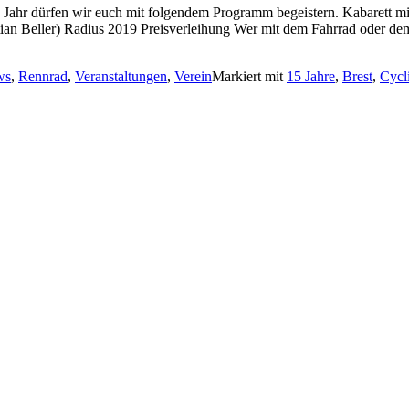
Jahr dürfen wir euch mit folgendem Programm begeistern. Kabarett mit
ian Beller) Radius 2019 Preisverleihung Wer mit dem Fahrrad oder dem
ws
,
Rennrad
,
Veranstaltungen
,
Verein
Markiert mit
15 Jahre
,
Brest
,
Cycl