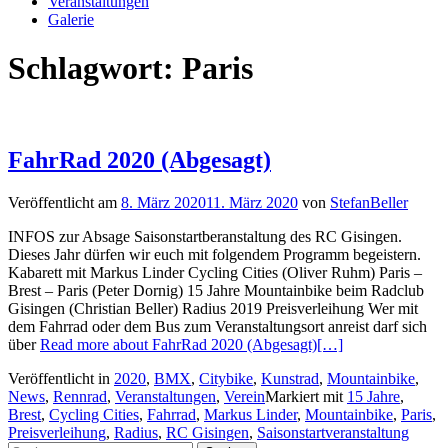
Veranstaltungen
Galerie
Schlagwort:
Paris
FahrRad 2020 (Abgesagt)
Veröffentlicht am
8. März 2020
11. März 2020
von
StefanBeller
INFOS zur Absage Saisonstartberanstaltung des RC Gisingen.
Dieses Jahr dürfen wir euch mit folgendem Programm begeistern.
Kabarett mit Markus Linder Cycling Cities (Oliver Ruhm) Paris –
Brest – Paris (Peter Dornig) 15 Jahre Mountainbike beim Radclub
Gisingen (Christian Beller) Radius 2019 Preisverleihung Wer mit
dem Fahrrad oder dem Bus zum Veranstaltungsort anreist darf sich
über
Read more about FahrRad 2020 (Abgesagt)
[…]
Veröffentlicht in
2020
,
BMX
,
Citybike
,
Kunstrad
,
Mountainbike
,
News
,
Rennrad
,
Veranstaltungen
,
Verein
Markiert mit
15 Jahre
,
Brest
,
Cycling Cities
,
Fahrrad
,
Markus Linder
,
Mountainbike
,
Paris
,
Preisverleihung
,
Radius
,
RC Gisingen
,
Saisonstartveranstaltung