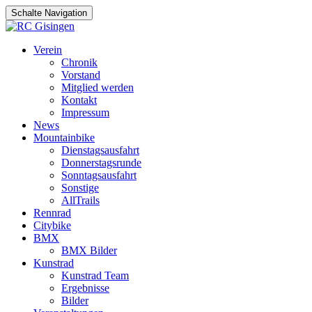
Schalte Navigation
Zum
Verein
Inhalt
Chronik
springen
Vorstand
Mitglied werden
Kontakt
Impressum
News
Mountainbike
Dienstagsausfahrt
Donnerstagsrunde
Sonntagsausfahrt
Sonstige
AllTrails
Rennrad
Citybike
BMX
BMX Bilder
Kunstrad
Kunstrad Team
Ergebnisse
Bilder