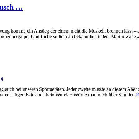
ausch …
wung kommt, ein Anstieg der einem nicht die Muskeln brennen lässt – ab
unnenbergalpe. Und Liebe sollte man bekanntlich teilen. Martin war z
oj
g auch bei unseren Sportgeräten. Jeder zweite musste an diesem Aben
es kamen. Irgendwie auch kein Wunder: Würde man mich über Stunden
R