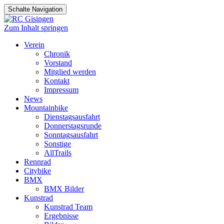
Schalte Navigation
Zum Inhalt springen
Verein
Chronik
Vorstand
Mitglied werden
Kontakt
Impressum
News
Mountainbike
Dienstagsausfahrt
Donnerstagsrunde
Sonntagsausfahrt
Sonstige
AllTrails
Rennrad
Citybike
BMX
BMX Bilder
Kunstrad
Kunstrad Team
Ergebnisse