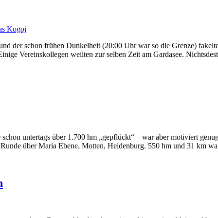
s Kogoj
d der schon frühen Dunkelheit (20:00 Uhr war so die Grenze) fakelt
inige Vereinskollegen weilten zur selben Zeit am Gardasee. Nichtsdest
war schon untertags über 1.700 hm „gepflückt“ – war aber motiviert g
ner Runde über Maria Ebene, Motten, Heidenburg. 550 hm und 31 km wa
n