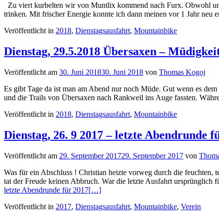
Zu viert kurbelten wir von Muntlix kommend nach Furx. Obwohl uns
trinken. Mit frischer Energie konnte ich dann meinen vor 1 Jahr neu e
Veröffentlicht in
2018
,
Dienstagsausfahrt
,
Mountainbike
Dienstag, 29.5.2018 Übersaxen – Müdigkei
Veröffentlicht am
30. Juni 2018
30. Juni 2018
von
Thomas Kogoj
Es gibt Tage da ist man am Abend nur noch Müde. Gut wenn es dem Ko
und die Trails von Übersaxen nach Rankweil ins Auge fassten. Währe
Veröffentlicht in
2018
,
Dienstagsausfahrt
,
Mountainbike
Dienstag, 26. 9 2017 – letzte Abendrunde f
Veröffentlicht am
29. September 2017
29. September 2017
von
Thoma
Was für ein Abschluss ! Christian heizte vorweg durch die feuchten, t
tat der Freude keinen Abbruch. War die letzte Ausfahrt ursprünglich 
letzte Abendrunde für 2017
[…]
Veröffentlicht in
2017
,
Dienstagsausfahrt
,
Mountainbike
,
Verein