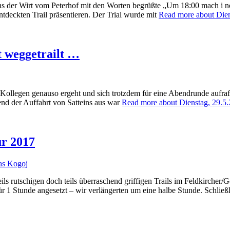
 der Wirt vom Peterhof mit den Worten begrüßte „Um 18:00 mach i no
ntdeckten Trail präsentieren. Der Trial wurde mit
Read more about Dien
t weggetrailt …
llegen genauso ergeht und sich trotzdem für eine Abendrunde aufrafft
nd der Auffahrt von Satteins aus war
Read more about Dienstag, 29.5
ür 2017
s Kogoj
eils rutschigen doch teils überraschend griffigen Trails im Feldkircher
für 1 Stunde angesetzt – wir verlängerten um eine halbe Stunde. Schlie