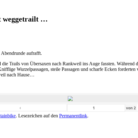
t weggetrailt …
 Abendrunde aufrafft.
d die Trails von Übersaxen nach Rankweil ins Auge fassten. Während d
nifflige Wurzelpassagen, steile Passagen und scharfe Ecken forderten 
kweil nach Hause…
‹
von
2
ainbike
. Lesezeichen auf den
Permanentlink
.