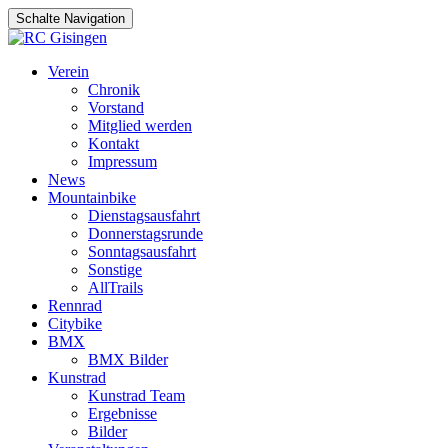
Schalte Navigation
Zum
Verein
Inhalt
Chronik
springen
Vorstand
Mitglied werden
Kontakt
Impressum
News
Mountainbike
Dienstagsausfahrt
Donnerstagsrunde
Sonntagsausfahrt
Sonstige
AllTrails
Rennrad
Citybike
BMX
BMX Bilder
Kunstrad
Kunstrad Team
Ergebnisse
Bilder