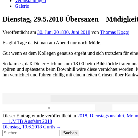
Veranstaltungen
Galerie
Dienstag, 29.5.2018 Übersaxen – Müdigkei
Veröffentlicht am
30. Juni 2018
30. Juni 2018
von
Thomas Kogoj
Es gibt Tage da ist man am Abend nur noch Müde.
Gut wenn es dem Kollegen genauso ergeht und sich trotzdem für eine
So kam es, daß Dieter + ich uns um 18.00 beim Bildstöckle trafen un
spüren und spätestens beim Downhill wäre diese vernichtet worden. K
hm vernichtet und fuhren chillig mit einem fetten Grinsen über Ran
«
Dieser Eintrag wurde veröffentlicht in
2018
,
Dienstagsausfahrt
,
Mount
Beitragsnavigation
←
1.MTB Ausfahrt 2018
Dienstag, 19.6.2018 Gurtis
→
Suchen
nach: