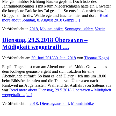
Mengtal hinüber Richtung Bazora geplant. Doch trotz des
Jahrhundertsommer’s mit kaum Niederschlägen hatte ein Unwetter
die komplette Brücke ins Tal gespült. So entschieden sich einzelne
Grüppchen für div. Waldwege und tauchten hier und dort –
Read
more about Sonntag, 8. August 2018 Gamp
[…]
Veröffentlicht in
2018
,
Mountainbike
,
Sonntagsausfahrt
,
Verein
Dienstag, 29.5.2018 Übersaxen –
Müdigkeit weggetrailt …
Veröffentlicht am
30. Juni 2018
30. Juni 2018
von
Thomas Kogoj
Es gibt Tage da ist man am Abend nur noch Müde. Gut wenn es
dem Kollegen genauso ergeht und sich trotzdem für eine
Abendrunde aufrafft. So kam es, daß Dieter + ich uns um 18.00
beim Bildstöckle trafen und die Trails von Übersaxen nach
Rankweil ins Auge fassten. Während der Auffahrt von Satteins aus
war
Read more about Dienstag, 29.5.2018 Übersaxen – Müdigkeit
weggetrailt …
[…]
Veröffentlicht in
2018
,
Dienstagsausfahrt
,
Mountainbike