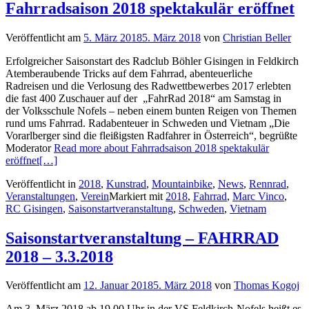
Fahrradsaison 2018 spektakulär eröffnet
Veröffentlicht am
5. März 2018
5. März 2018
von
Christian Beller
Erfolgreicher Saisonstart des Radclub Böhler Gisingen in Feldkirch
Atemberaubende Tricks auf dem Fahrrad, abenteuerliche
Radreisen und die Verlosung des Radwettbewerbes 2017 erlebten
die fast 400 Zuschauer auf der „FahrRad 2018“ am Samstag in
der Volksschule Nofels – neben einem bunten Reigen von Themen
rund ums Fahrrad. Radabenteuer in Schweden und Vietnam „Die
Vorarlberger sind die fleißigsten Radfahrer in Österreich“, begrüßte
Moderator
Read more about Fahrradsaison 2018 spektakulär
eröffnet
[…]
Veröffentlicht in
2018
,
Kunstrad
,
Mountainbike
,
News
,
Rennrad
,
Veranstaltungen
,
Verein
Markiert mit
2018
,
Fahrrad
,
Marc Vinco
,
RC Gisingen
,
Saisonstartveranstaltung
,
Schweden
,
Vietnam
Saisonstartveranstaltung – FAHRRAD
2018 – 3.3.2018
Veröffentlicht am
12. Januar 2018
5. März 2018
von
Thomas Kogoj
Am 3. März 2018 ab 19.00 Uhr in der VS Feldkirch-Nofels heißt es