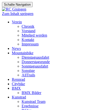
Schalte Navigation
Zum Inhalt springen
Verein
Chronik
Vorstand
Mitglied werden
Kontakt
Impressum
News
Mountainbike
Dienstagsausfahrt
Donnerstagsrunde
Sonntagsausfahrt
Sonstige
AllTrails
Rennrad
Citybike
BMX
BMX Bilder
Kunstrad
Kunstrad Team
Ergebnisse