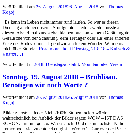
Veröffentlicht am
26. August 2018
26. August 2018
von
Thomas
Kogoj
Es kann im Leben nicht immer rund laufen. So war es diesen
Dienstag auch bei unseren Sportgeräten. Jeder zweite musste an
diesem Abend mal kurz stehenbleiben, weil an seinem Gerät ungute
Geräusche von der Schaltung, dem Tretlager oder aus einer anderen
Ecke des Rades kamen. Irgendwie auch kein Wunder: Würde man
mich über Stunden
Read more about Dienstag, 21.8.18 – Knirsch &
Knartz
[…]
Veröffentlicht in
2018
,
Dienstagsausfahrt
,
Mountainbike
,
Verein
Sonntag, 19. August 2018 – Brühlisau.
Benötigen wir noch Worte ?
Veröffentlicht am
26. August 2018
26. August 2018
von
Thomas
Kogoj
Bilder zuerst: Jeder Nicht-100% Stubenhocker würde
wahrscheinlich bei Anblick der Bilder sagen: WOW – IST DAS
SCHÖN. hmmm. genau. War es auch. Und das in nächster Nähe
immer noch viel zu entdecken gibt – Werner’s Tour war der Beste