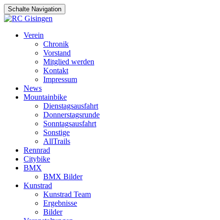
Schalte Navigation
Zum
Verein
Inhalt
Chronik
springen
Vorstand
Mitglied werden
Kontakt
Impressum
News
Mountainbike
Dienstagsausfahrt
Donnerstagsrunde
Sonntagsausfahrt
Sonstige
AllTrails
Rennrad
Citybike
BMX
BMX Bilder
Kunstrad
Kunstrad Team
Ergebnisse
Bilder