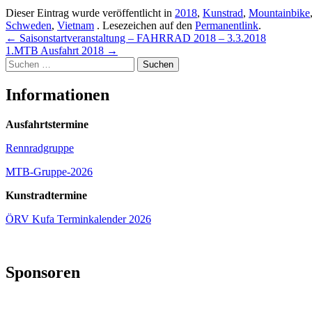
Dieser Eintrag wurde veröffentlicht in
2018
,
Kunstrad
,
Mountainbike
Schweden
,
Vietnam
. Lesezeichen auf den
Permanentlink
.
Beitragsnavigation
←
Saisonstartveranstaltung – FAHRRAD 2018 – 3.3.2018
1.MTB Ausfahrt 2018
→
Suchen
nach:
Informationen
Ausfahrtstermine
Rennradgruppe
MTB-Gruppe-2026
Kunstradtermine
ÖRV Kufa Terminkalender 2026
Sponsoren