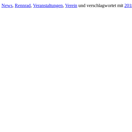
,
News
,
Rennrad
,
Veranstaltungen
,
Verein
und verschlagwortet mit
201