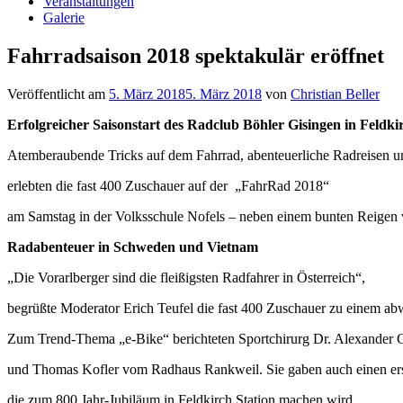
Veranstaltungen
Galerie
Fahrradsaison 2018 spektakulär eröffnet
Veröffentlicht am
5. März 2018
5. März 2018
von
Christian Beller
Erfolgreicher Saisonstart des Radclub Böhler Gisingen in Feldki
Atemberaubende Tricks auf dem Fahrrad, abenteuerliche Radreisen 
erlebten die fast 400 Zuschauer auf der „FahrRad 2018“
am Samstag in der Volksschule Nofels – neben einem bunten Reigen
Radabenteuer in Schweden und Vietnam
„Die Vorarlberger sind die fleißigsten Radfahrer in Österreich“,
begrüßte Moderator Erich Teufel die fast 400 Zuschauer zu einem 
Zum Trend-Thema „e-Bike“ berichteten Sportchirurg Dr. Alexander
und Thomas Kofler vom Radhaus Rankweil. Sie gaben auch einen erst
die zum 800 Jahr-Jubiläum in Feldkirch Station machen wird.