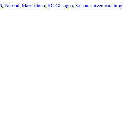
8
,
Fahrrad
,
Marc Vinco
,
RC Gisingen
,
Saisonstartveranstaltung
,