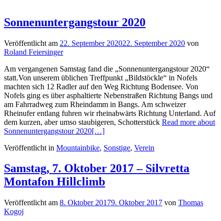
Sonnenuntergangstour 2020
Veröffentlicht am
22. September 2020
22. September 2020
von
Roland Feiersinger
Am vergangenen Samstag fand die „Sonnenuntergangstour 2020“
statt.Von unserem üblichen Treffpunkt „Bildstöckle“ in Nofels
machten sich 12 Radler auf den Weg Richtung Bodensee. Von
Nofels ging es über asphaltierte Nebenstraßen Richtung Bangs und
am Fahrradweg zum Rheindamm in Bangs. Am schweizer
Rheinufer entlang fuhren wir rheinabwärts Richtung Unterland. Auf
dem kurzen, aber umso staubigeren, Schotterstück
Read more about
Sonnenuntergangstour 2020
[…]
Veröffentlicht in
Mountainbike
,
Sonstige
,
Verein
Samstag, 7. Oktober 2017 – Silvretta
Montafon Hillclimb
Veröffentlicht am
8. Oktober 2017
9. Oktober 2017
von
Thomas
Kogoj