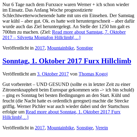
Nur 6 Tage nach dem Furxrace waren Werner + ich schon wieder
im Einsatz. Das Anfang Woche prognostizierte
Schlechtwetterwochenende hatte mit uns ein Einsehen. Der Samstag
war kühl – aber gut. Ok. es hatte weit heruntergeschneit – aber dafür
wurde auch das Ziel heruntergelegt. An Stelle der 1250 hm galt es
700hm zu machen. (Ziel:
Read more about Samstag, 7. Oktober
2017 – Silvretta Montafon Hillclimb
[…]
Veröffentlicht in
2017
,
Mountainbike
,
Sonstige
Sonntag, 1. Oktober 2017 Furx Hillclimb
Veröffentlicht am
3. Oktober 2017
von
Thomas Kogoj
Gut vorbereitet – UND GESUND (sollte es in letzter Zeit zu einer
Zitronenknappheit beim Eurospar gekommen sein -> ich bin schuld)
– ging es Sonntag bei besten Bedingungen an den Start. Kühl und
feucht (die Nacht hatte es ordentlich geregnet) machte die Strecke
griffig. Werner Pichler war auch wieder dabei und der Startschuss
erfolgte um
Read more about Sonntag, 1. Oktober 2017 Furx
Hillclimb
[…]
Veröffentlicht in
2017
,
Mountainbike
,
Sonstige
,
Verein