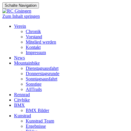
Schalte Navigation
Zum Inhalt springen
Verein
Chronik
Vorstand
Mitglied werden
Kontakt
Impressum
News
Mountainbike
Dienstagsausfahrt
Donnerstagsrunde
Sonntagsausfahrt
Sonstige
AllTrails
Rennrad
Citybike
BMX
BMX Bilder
Kunstrad
Kunstrad Team
Ergebnisse