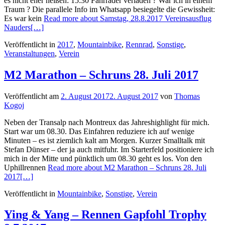
es nicht eher heißen: 15:30 Fahrräder verladen ? War ich in einem
Traum ? Die parallele Info im Whatsapp besiegelte die Gewissheit:
Es war kein
Read more about Samstag, 28.8.2017 Vereinsausflug
Nauders
[…]
Veröffentlicht in
2017
,
Mountainbike
,
Rennrad
,
Sonstige
,
Veranstaltungen
,
Verein
M2 Marathon – Schruns 28. Juli 2017
Veröffentlicht am
2. August 2017
2. August 2017
von
Thomas
Kogoj
Neben der Transalp nach Montreux das Jahreshighlight für mich.
Start war um 08.30. Das Einfahren reduziere ich auf wenige
Minuten – es ist ziemlich kalt am Morgen. Kurzer Smalltalk mit
Stefan Dünser – der ja auch mitfuhr. Im Starterfeld positioniere ich
mich in der Mitte und pünktlich um 08.30 geht es los. Von den
Uphillrennen
Read more about M2 Marathon – Schruns 28. Juli
2017
[…]
Veröffentlicht in
Mountainbike
,
Sonstige
,
Verein
Ying & Yang – Rennen Gapfohl Trophy