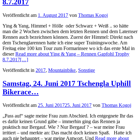
8.7.2017
Veröffentlicht am
1. August 2017
von
Thomas Kogoj
Ying & Yang, Himmel + Hölle oder Schwarz + Weiß .. so hätte
man die 2 Wochen zwischen dem letzten Rennen und dem Laternser
Rennen auch bezeichnen können. Zuerst der Himmel: Direkt nach
dem Tschenglarennen hatte ich eine super Trainingswoche. Am
Freitag eine 100 km Tour zum Formarinsee wo ich das erste Mal in
dieser
Read more about Ying & Yang – Rennen Gapfohl Trophy
8.7.2017
[…]
Veröffentlicht in
2017
,
Mountainbike
,
Sonstige
Samstag, 24. Juni 2017 Tschengla Uphill
Bikerace…
Veröffentlicht am
25. Juni 2017
25. Juni 2017
von
Thomas Kogoj
„Pass auf“ sagte meine Frau zum Abschied. Ich entgegnete Ihr das
es dafür keinen Grund gäbe – immerhin ging das Rennen ja
praktisch nur Bergauf. Wie ? Nur Bergauf ? – war meine Frau
irritiert – und merkte an: Das macht doch keinen Spaß. Hatte ich
auch nie behauptet – war meine Antwort. Und
Read more about