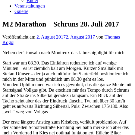
Bilder
Veranstaltungen
Galerie
M2 Marathon – Schruns 28. Juli 2017
Veröffentlicht am
2. August 2017
2. August 2017
von
Thomas
Kogoj
Neben der Transalp nach Montreux das Jahreshighlight für mich.
Start war um 08.30. Das Einfahren reduziere ich auf wenige
Minuten – es ist ziemlich kalt am Morgen. Kurzer Smalltalk mit
Stefan Dünser – der ja auch mitfuhr. Im Starterfeld positioniere ich
mich in der Mitte und pünktlich um 08.30 geht es los.
Von den Uphillrennen war ich es gewohnt, das die ganze Meute mit
Startsignal Vollgas gibt. Da erschien mir das Tempo durch Schruns
auf der Straße ins Silbertal geradezu langsam. Ein Blick auf den
Tacho zeigt aber das der Eindruck täuscht. Tw. mit über 30 km/h
geht es aufwärts Richtung Silbertal. Puls: Zwischen 175/180. Also
„weit“ weg von Vollgas.
Der erste längere Anstieg zum Kristberg verläuft problemlos. Auf
der schnellen Schotterstraße Richtung Seilbahn merke ich aber das
mein Vorderrad im Kies net optimal funktioniert. Etliche Biker