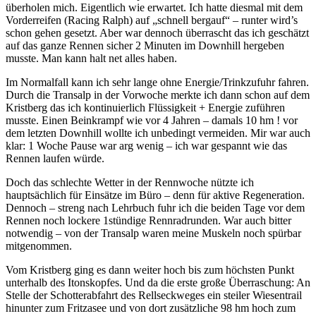
überholen mich. Eigentlich wie erwartet. Ich hatte diesmal mit dem
Vorderreifen (Racing Ralph) auf „schnell bergauf“ – runter wird’s
schon gehen gesetzt. Aber war dennoch überrascht das ich geschätzt
auf das ganze Rennen sicher 2 Minuten im Downhill hergeben
musste. Man kann halt net alles haben.
Im Normalfall kann ich sehr lange ohne Energie/Trinkzufuhr fahren.
Durch die Transalp in der Vorwoche merkte ich dann schon auf dem
Kristberg das ich kontinuierlich Flüssigkeit + Energie zuführen
musste. Einen Beinkrampf wie vor 4 Jahren – damals 10 hm ! vor
dem letzten Downhill wollte ich unbedingt vermeiden. Mir war auch
klar: 1 Woche Pause war arg wenig – ich war gespannt wie das
Rennen laufen würde.
Doch das schlechte Wetter in der Rennwoche nützte ich
hauptsächlich für Einsätze im Büro – denn für aktive Regeneration.
Dennoch – streng nach Lehrbuch fuhr ich die beiden Tage vor dem
Rennen noch lockere 1stündige Rennradrunden. War auch bitter
notwendig – von der Transalp waren meine Muskeln noch spürbar
mitgenommen.
Vom Kristberg ging es dann weiter hoch bis zum höchsten Punkt
unterhalb des Itonskopfes. Und da die erste große Überraschung: An
Stelle der Schotterabfahrt des Rellseckweges ein steiler Wiesentrail
hinunter zum Fritzasee und von dort zusätzliche 98 hm hoch zum