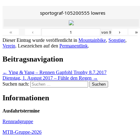
sportograf-105200555 lowres
«
‹
›
»
von
9
Dieser Eintrag wurde veröffentlicht in
Mountainbike
,
Sonstige
,
Verein
. Lesezeichen auf den
Permanentlink
.
Beitragsnavigation
←
Ying & Yang – Rennen Gapfohl Trophy 8.7.2017
Dienstag, 1. August 2017 – Fühle den Regen
→
Suchen nach:
Informationen
Ausfahrtstermine
Rennradgruppe
MTB-Gruppe-2026