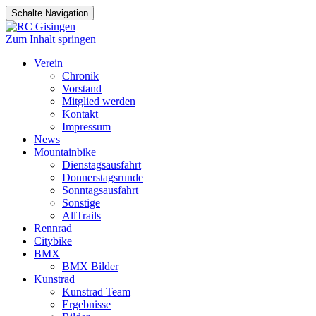
Schalte Navigation
Zum Inhalt springen
Verein
Chronik
Vorstand
Mitglied werden
Kontakt
Impressum
News
Mountainbike
Dienstagsausfahrt
Donnerstagsrunde
Sonntagsausfahrt
Sonstige
AllTrails
Rennrad
Citybike
BMX
BMX Bilder
Kunstrad
Kunstrad Team
Ergebnisse