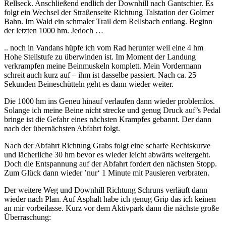
Rellseck. Anschließend endlich der Downhill nach Gantschier. Es
folgt ein Wechsel der Straßenseite Richtung Talstation der Golmer
Bahn. Im Wald ein schmaler Trail dem Rellsbach entlang. Beginn
der letzten 1000 hm. Jedoch …
.. noch in Vandans hüpfe ich vom Rad herunter weil eine 4 hm
Hohe Steilstufe zu überwinden ist. Im Moment der Landung
verkrampfen meine Beinmuskeln komplett. Mein Vordermann
schreit auch kurz auf – ihm ist dasselbe passiert. Nach ca. 25
Sekunden Beineschütteln geht es dann wieder weiter.
Die 1000 hm ins Geneu hinauf verlaufen dann wieder problemlos.
Solange ich meine Beine nicht strecke und genug Druck auf’s Pedal
bringe ist die Gefahr eines nächsten Krampfes gebannt. Der dann
nach der übernächsten Abfahrt folgt.
Nach der Abfahrt Richtung Grabs folgt eine scharfe Rechtskurve
und lächerliche 30 hm bevor es wieder leicht abwärts weitergeht.
Doch die Entspannung auf der Abfahrt fordert den nächsten Stopp.
Zum Glück dann wieder ’nur‘ 1 Minute mit Pausieren verbraten.
Der weitere Weg und Downhill Richtung Schruns verläuft dann
wieder nach Plan. Auf Asphalt habe ich genug Grip das ich keinen
an mir vorbeilasse. Kurz vor dem Aktivpark dann die nächste große
Überraschung: