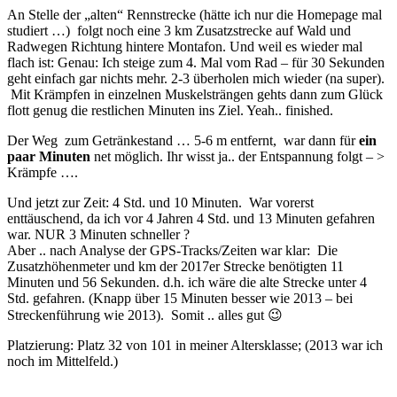
An Stelle der „alten“ Rennstrecke (hätte ich nur die Homepage mal
studiert …) folgt noch eine 3 km Zusatzstrecke auf Wald und
Radwegen Richtung hintere Montafon. Und weil es wieder mal
flach ist: Genau: Ich steige zum 4. Mal vom Rad – für 30 Sekunden
geht einfach gar nichts mehr. 2-3 überholen mich wieder (na super).
Mit Krämpfen in einzelnen Muskelsträngen gehts dann zum Glück
flott genug die restlichen Minuten ins Ziel. Yeah.. finished.
Der Weg zum Getränkestand … 5-6 m entfernt, war dann für
ein
paar Minuten
net möglich. Ihr wisst ja.. der Entspannung folgt – >
Krämpfe ….
Und jetzt zur Zeit: 4 Std. und 10 Minuten. War vorerst
enttäuschend, da ich vor 4 Jahren 4 Std. und 13 Minuten gefahren
war. NUR 3 Minuten schneller ?
Aber .. nach Analyse der GPS-Tracks/Zeiten war klar: Die
Zusatzhöhenmeter und km der 2017er Strecke benötigten 11
Minuten und 56 Sekunden. d.h. ich wäre die alte Strecke unter 4
Std. gefahren. (Knapp über 15 Minuten besser wie 2013 – bei
Streckenführung wie 2013). Somit .. alles gut 😉
Platzierung: Platz 32 von 101 in meiner Altersklasse; (2013 war ich
noch im Mittelfeld.)