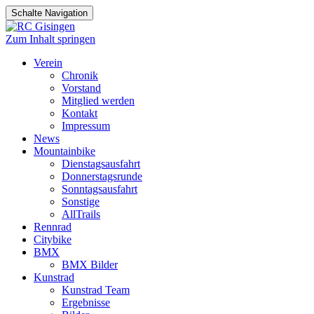
Schalte Navigation
Zum Inhalt springen
Verein
Chronik
Vorstand
Mitglied werden
Kontakt
Impressum
News
Mountainbike
Dienstagsausfahrt
Donnerstagsrunde
Sonntagsausfahrt
Sonstige
AllTrails
Rennrad
Citybike
BMX
BMX Bilder
Kunstrad
Kunstrad Team
Ergebnisse