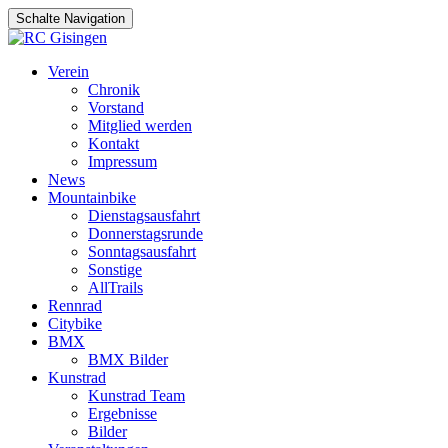
Schalte Navigation
Zum
Verein
Inhalt
Chronik
springen
Vorstand
Mitglied werden
Kontakt
Impressum
News
Mountainbike
Dienstagsausfahrt
Donnerstagsrunde
Sonntagsausfahrt
Sonstige
AllTrails
Rennrad
Citybike
BMX
BMX Bilder
Kunstrad
Kunstrad Team
Ergebnisse
Bilder