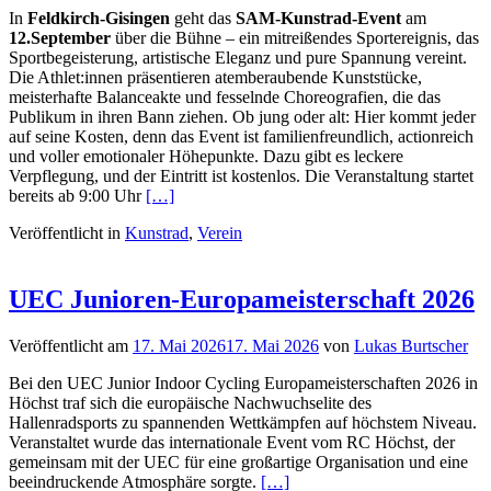
In
Feldkirch-Gisingen
geht das
SAM-Kunstrad-Event
am
12.September
über die Bühne – ein mitreißendes Sportereignis, das
Sportbegeisterung, artistische Eleganz und pure Spannung vereint.
Die Athlet:innen präsentieren atemberaubende Kunststücke,
meisterhafte Balanceakte und fesselnde Choreografien, die das
Publikum in ihren Bann ziehen. Ob jung oder alt: Hier kommt jeder
auf seine Kosten, denn das Event ist familienfreundlich, actionreich
und voller emotionaler Höhepunkte. Dazu gibt es leckere
Verpflegung, und der Eintritt ist kostenlos. Die Veranstaltung startet
bereits ab 9:00 Uhr
[…]
Veröffentlicht in
Kunstrad
,
Verein
UEC Junioren-Europameisterschaft 2026
Veröffentlicht am
17. Mai 2026
17. Mai 2026
von
Lukas Burtscher
Bei den UEC Junior Indoor Cycling Europameisterschaften 2026 in
Höchst traf sich die europäische Nachwuchselite des
Hallenradsports zu spannenden Wettkämpfen auf höchstem Niveau.
Veranstaltet wurde das internationale Event vom RC Höchst, der
gemeinsam mit der UEC für eine großartige Organisation und eine
beeindruckende Atmosphäre sorgte.
[…]