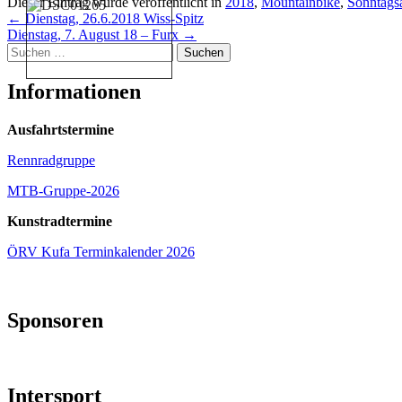
Dieser Eintrag wurde veröffentlicht in
2018
,
Mountainbike
,
Sonntagsa
Beitragsnavigation
←
Dienstag, 26.6.2018 Wiss-Spitz
Dienstag, 7. August 18 – Furx
→
Suchen
nach:
Informationen
Ausfahrtstermine
Rennradgruppe
MTB-Gruppe-2026
Kunstradtermine
ÖRV Kufa Terminkalender 2026
Sponsoren
Intersport