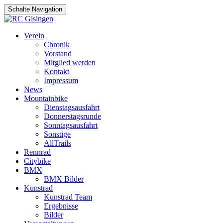
Schalte Navigation
Zum
Verein
Inhalt
Chronik
springen
Vorstand
Mitglied werden
Kontakt
Impressum
News
Mountainbike
Dienstagsausfahrt
Donnerstagsrunde
Sonntagsausfahrt
Sonstige
AllTrails
Rennrad
Citybike
BMX
BMX Bilder
Kunstrad
Kunstrad Team
Ergebnisse
Bilder