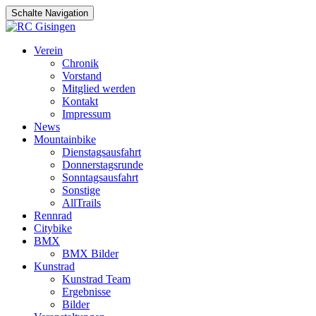
Schalte Navigation
Zum
Verein
Inhalt
Chronik
springen
Vorstand
Mitglied werden
Kontakt
Impressum
News
Mountainbike
Dienstagsausfahrt
Donnerstagsrunde
Sonntagsausfahrt
Sonstige
AllTrails
Rennrad
Citybike
BMX
BMX Bilder
Kunstrad
Kunstrad Team
Ergebnisse
Bilder