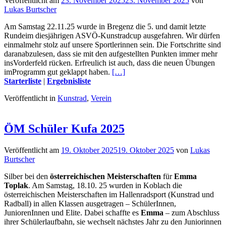
Veröffentlicht am
23. November 2025
23. November 2025
von
Lukas Burtscher
Am Samstag 22.11.25 wurde in Bregenz die 5. und damit letzte
Rundeim diesjährigen ASVÖ-Kunstradcup ausgefahren. Wir dürfen
einmalmehr stolz auf unsere Sportlerinnen sein. Die Fortschritte sind
daranabzulesen, dass sie mit den aufgestellten Punkten immer mehr
insVorderfeld rücken. Erfreulich ist auch, dass die neuen Übungen
imProgramm gut geklappt haben.
[…]
Starterliste
|
Ergebnisliste
Veröffentlicht in
Kunstrad
,
Verein
ÖM Schüler Kufa 2025
Veröffentlicht am
19. Oktober 2025
19. Oktober 2025
von
Lukas
Burtscher
Silber bei den
österreichischen Meisterschaften
für
Emma
Toplak
. Am Samstag, 18.10. 25 wurden in Koblach die
österreichischen Meisterschaften im Hallenradsport (Kunstrad und
Radball) in allen Klassen ausgetragen – SchülerInnen,
JuniorenInnen und Elite. Dabei schaffte es
Emma
– zum Abschluss
ihrer Schülerlaufbahn, sie wechselt nächstes Jahr zu den Juniorinnen