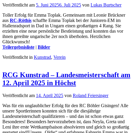
Veröffentlicht am
5. Juni 2025
6. Juli 2025
von
Lukas Burtscher
Toller Erfolg für Emma Toplak. Gemeinsam mit Leonie Brückner
aus
RC-Röthis
schaffte Emma Toplak bei der Junioren-EM im
Hallenradsport in Dad in Ungarn einen großartigen 4 Rang. Sie
erzielten eine neue persönliche Bestleistung und konnten das vor
ihnen gereihte ungarische 2er noch überholen. Herzlichen
Glückwunsch!
Teilergebnisliste
|
Bilder
Veröffentlicht in
Kunstrad
,
Verein
RCG Kunstrad – Landesmeisterschaft am
12. April 2025 in Höchst
Veröffentlicht am
14. April 2025
von
Roland Feiersinger
Was für ein unglaublicher Erfolg für den RC Böhler Gisingen! Alle
unsere Sportlerinnen konnten sich für die diesjährige
Landesmeisterschaft qualifizieren – und das ist schon etwas ganz
Besonderes! Besonders hervorzuheben ist, dass Neyla, Greta und
Leni ihre erste Wettkampfsaison absolvieren und gleich so großartig
gestartet sind!Unsere „Oldie“ und erfahrene Fahrerin Emma war in