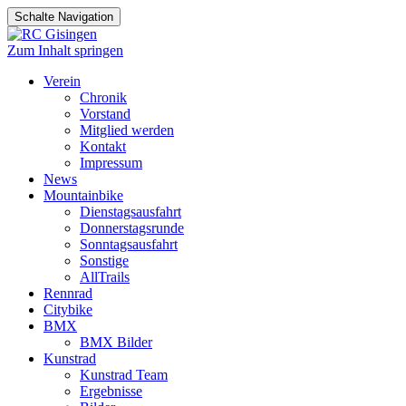
Schalte Navigation
Zum Inhalt springen
Verein
Chronik
Vorstand
Mitglied werden
Kontakt
Impressum
News
Mountainbike
Dienstagsausfahrt
Donnerstagsrunde
Sonntagsausfahrt
Sonstige
AllTrails
Rennrad
Citybike
BMX
BMX Bilder
Kunstrad
Kunstrad Team
Ergebnisse