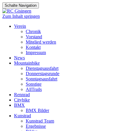
Schalte Navigation
Zum Inhalt springen
Verein
Chronik
Vorstand
Mitglied werden
Kontakt
Impressum
News
Mountainbike
Dienstagsausfahrt
Donnerstagsrunde
Sonntagsausfahrt
Sonstige
AllTrails
Rennrad
Citybike
BMX
BMX Bilder
Kunstrad
Kunstrad Team
Ergebnisse