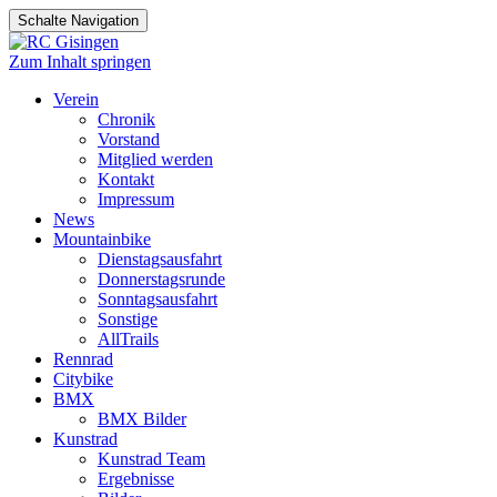
Schalte Navigation
Zum Inhalt springen
Verein
Chronik
Vorstand
Mitglied werden
Kontakt
Impressum
News
Mountainbike
Dienstagsausfahrt
Donnerstagsrunde
Sonntagsausfahrt
Sonstige
AllTrails
Rennrad
Citybike
BMX
BMX Bilder
Kunstrad
Kunstrad Team
Ergebnisse