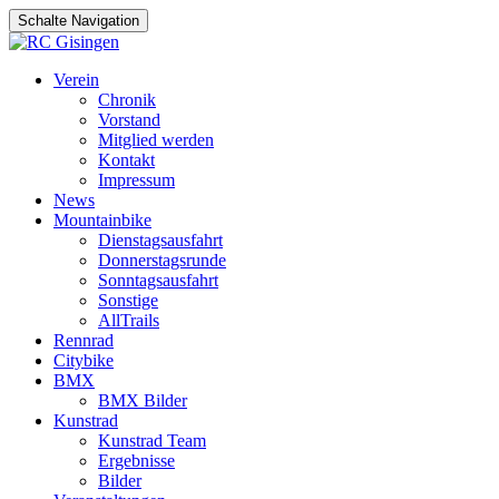
Schalte Navigation
Zum
Verein
Inhalt
Chronik
springen
Vorstand
Mitglied werden
Kontakt
Impressum
News
Mountainbike
Dienstagsausfahrt
Donnerstagsrunde
Sonntagsausfahrt
Sonstige
AllTrails
Rennrad
Citybike
BMX
BMX Bilder
Kunstrad
Kunstrad Team
Ergebnisse
Bilder