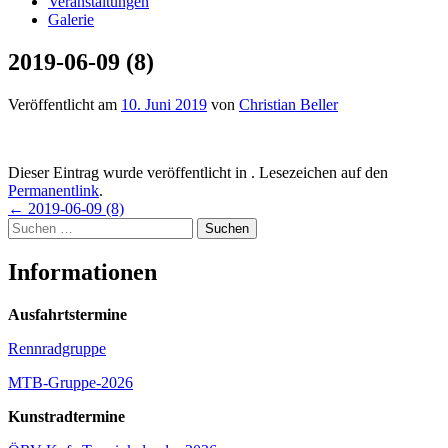
Veranstaltungen
Galerie
2019-06-09 (8)
Veröffentlicht am
10. Juni 2019
von
Christian Beller
Dieser Eintrag wurde veröffentlicht in . Lesezeichen auf den
Permanentlink
.
Beitragsnavigation
←
2019-06-09 (8)
Suchen
nach:
Informationen
Ausfahrtstermine
Rennradgruppe
MTB-Gruppe-2026
Kunstradtermine