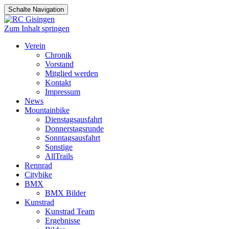
Schalte Navigation
Zum Inhalt springen
Verein
Chronik
Vorstand
Mitglied werden
Kontakt
Impressum
News
Mountainbike
Dienstagsausfahrt
Donnerstagsrunde
Sonntagsausfahrt
Sonstige
AllTrails
Rennrad
Citybike
BMX
BMX Bilder
Kunstrad
Kunstrad Team
Ergebnisse