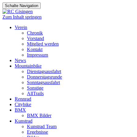
Schalte Navigation
Zum Inhalt springen
Verein
Chronik
Vorstand
Mitglied werden
Kontakt
Impressum
News
Mountainbike
Dienstagsausfahrt
Donnerstagsrunde
Sonntagsausfahrt
Sonstige
AllTrails
Rennrad
Citybike
BMX
BMX Bilder
Kunstrad
Kunstrad Team
Ergebnisse