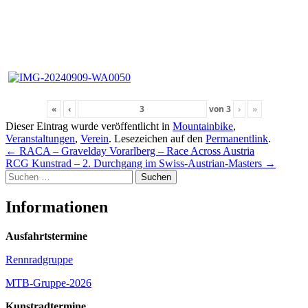
«
‹
von
3
›
»
Dieser Eintrag wurde veröffentlicht in
Mountainbike
,
Veranstaltungen
,
Verein
. Lesezeichen auf den
Permanentlink
.
Beitragsnavigation
←
RACA – Gravelday Vorarlberg – Race Across Austria
RCG Kunstrad – 2. Durchgang im Swiss-Austrian-Masters
→
Suchen
nach:
Informationen
Ausfahrtstermine
Rennradgruppe
MTB-Gruppe-2026
Kunstradtermine