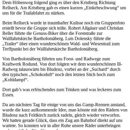
Dem Höhenweg folgend ging es über den Kristberg Richtung
Rellseck. Am Kristberg gab es einen kurzen „Einkehrschwung“ um
uns für die Trailabfahrt zu stärken.
Beim Rellseck wurde in traumhafter Kulisse noch ein Gruppenfoto
erstellt bevor die Gruppe sich teilte. Robert Allgäuer und Christian
Beller führte die Genuss-Biker über die Forststraße zur
Wallfahrtskirche Bartholomäberg. Luis Dolensky führte die
„Trailer“ über einen wunderschönen Wald- und Wiesentrail zum
Treffpunkt bei der Wallfahrtskirche Bartholomäberg.
Von Bartholomäberg führten uns Forst- und Radwege zum
Kraftwerk Rodund. Von dort folgten wir dem wunderschönen Ill-
Radweg talauswärts bis Bludenz, vorbei an der „Suchard“ durch
den typischen „Schokoduft“ noch den letzten Stich hoch zum
„Kohldampf“.
Dort gab’s was erfrischendes zum Trinken und was leckeres zum
Essen.
Da am nächsten Tag für einige von uns das Gamp-Rennen anstand,
wurde die kurz aufkommende Idee, man könnte mit den Rädern von
Bludenz nach Feldkirch zurück radeln, gleich wieder verworfen.
Wir hatten gerade Glück, dass ein Zug am Bahnhof direkt auf uns
wartete. So konnten wir in aller Ruhe unsere Räder unterbringen