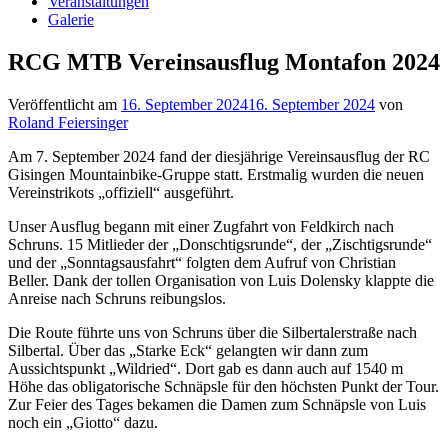
Veranstaltungen
Galerie
RCG MTB Vereinsausflug Montafon 2024
Veröffentlicht am
16. September 2024
16. September 2024
von
Roland Feiersinger
Am 7. September 2024 fand der diesjährige Vereinsausflug der RC
Gisingen Mountainbike-Gruppe statt. Erstmalig wurden die neuen
Vereinstrikots „offiziell“ ausgeführt.
Unser Ausflug begann mit einer Zugfahrt von Feldkirch nach
Schruns. 15 Mitlieder der „Donschtigsrunde“, der „Zischtigsrunde“
und der „Sonntagsausfahrt“ folgten dem Aufruf von Christian
Beller. Dank der tollen Organisation von Luis Dolensky klappte die
Anreise nach Schruns reibungslos.
Die Route führte uns von Schruns über die Silbertalerstraße nach
Silbertal. Über das „Starke Eck“ gelangten wir dann zum
Aussichtspunkt „Wildried“. Dort gab es dann auch auf 1540 m
Höhe das obligatorische Schnäpsle für den höchsten Punkt der Tour.
Zur Feier des Tages bekamen die Damen zum Schnäpsle von Luis
noch ein „Giotto“ dazu.