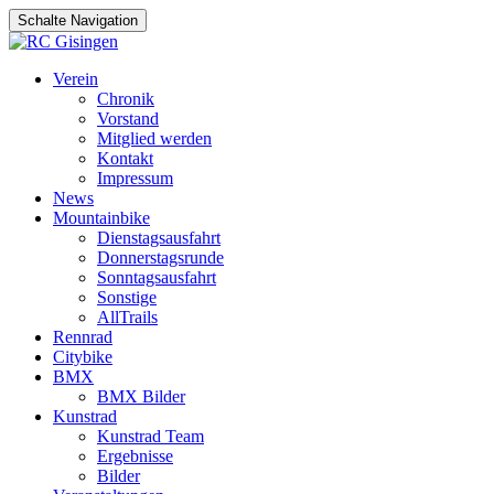
Schalte Navigation
Zum
Verein
Inhalt
Chronik
springen
Vorstand
Mitglied werden
Kontakt
Impressum
News
Mountainbike
Dienstagsausfahrt
Donnerstagsrunde
Sonntagsausfahrt
Sonstige
AllTrails
Rennrad
Citybike
BMX
BMX Bilder
Kunstrad
Kunstrad Team
Ergebnisse
Bilder