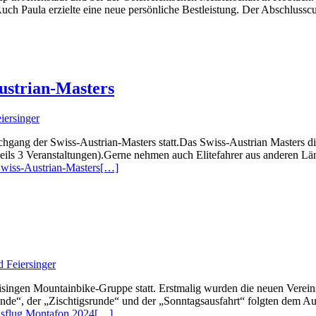
ch Paula erzielte eine neue persönliche Bestleistung. Der Abschluss
ustrian-Masters
iersinger
chgang der Swiss-Austrian-Masters statt.Das Swiss-Austrian Masters d
ils 3 Veranstaltungen).Gerne nehmen auch Elitefahrer aus anderen Län
wiss-Austrian-Masters
[…]
 Feiersinger
ingen Mountainbike-Gruppe statt. Erstmalig wurden die neuen Vereinstr
nde“, der „Zischtigsrunde“ und der „Sonntagsausfahrt“ folgten dem Auf
sflug Montafon 2024
[…]