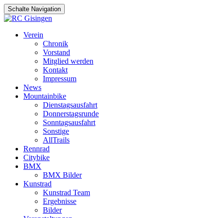
Schalte Navigation
Zum
Verein
Inhalt
Chronik
springen
Vorstand
Mitglied werden
Kontakt
Impressum
News
Mountainbike
Dienstagsausfahrt
Donnerstagsrunde
Sonntagsausfahrt
Sonstige
AllTrails
Rennrad
Citybike
BMX
BMX Bilder
Kunstrad
Kunstrad Team
Ergebnisse
Bilder