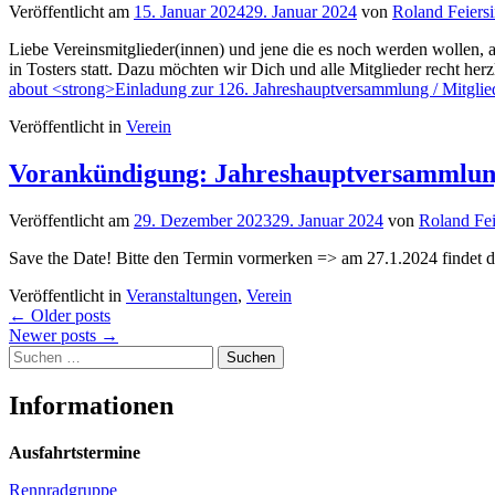
Veröffentlicht am
15. Januar 2024
29. Januar 2024
von
Roland Feiers
Liebe Vereinsmitglieder(innen) und jene die es noch werden wolle
in Tosters statt. Dazu möchten wir Dich und alle Mitglieder recht h
about <strong>Einladung zur 126. Jahreshauptversammlung / Mitglie
Veröffentlicht in
Verein
Vorankündigung: Jahreshauptversammlun
Veröffentlicht am
29. Dezember 2023
29. Januar 2024
von
Roland Fei
Save the Date! Bitte den Termin vormerken => am 27.1.2024 findet d
Veröffentlicht in
Veranstaltungen
,
Verein
Beitragsnavigation
←
Older posts
Newer posts
→
Suchen
nach:
Informationen
Ausfahrtstermine
Rennradgruppe