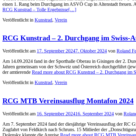
einen 1. Rang beim Durchgang im ASVÖ Cup in Altenstadt freuen. Au
RCG Kunstrad – Tolle Ergebnisse
[…]
Veröffentlicht in
Kunstrad
,
Verein
RCG Kunstrad – 2. Durchgang im Swiss-A
Veröffentlicht am
17. September 2024
7. Oktober 2024
von
Roland Fe
Am 14.09.2024 fand in der Sporthalle Oberau in Gisingen der 2. Dur
Jahren gemeinsam von der Schweiz und Österreich durchgeführt (jewe
der amtierende
Read more about RCG Kunstrad – 2. Durchgang im S
Veröffentlicht in
Kunstrad
,
Verein
RCG MTB Vereinsausflug Montafon 2024
Veröffentlicht am
16. September 2024
16. September 2024
von
Roland
Am 7. September 2024 fand der diesjährige Vereinsausflug der RC Gis
Zugfahrt von Feldkirch nach Schruns. 15 Mitlieder der „Donschtigsru
Dolensky klappte die Anreise
Read more about RCG MTB Vereinsau