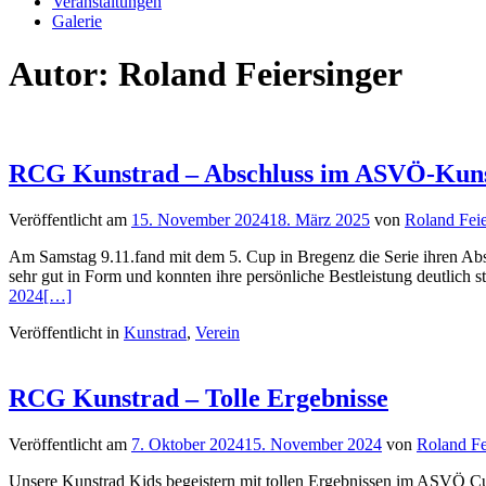
Veranstaltungen
Galerie
Autor:
Roland Feiersinger
RCG Kunstrad – Abschluss im ASVÖ-Kuns
Veröffentlicht am
15. November 2024
18. März 2025
von
Roland Feie
Am Samstag 9.11.fand mit dem 5. Cup in Bregenz die Serie ihren Abs
sehr gut in Form und konnten ihre persönliche Bestleistung deutlich 
2024
[…]
Veröffentlicht in
Kunstrad
,
Verein
RCG Kunstrad – Tolle Ergebnisse
Veröffentlicht am
7. Oktober 2024
15. November 2024
von
Roland Fe
Unsere Kunstrad Kids begeistern mit tollen Ergebnissen im ASVÖ Cup 