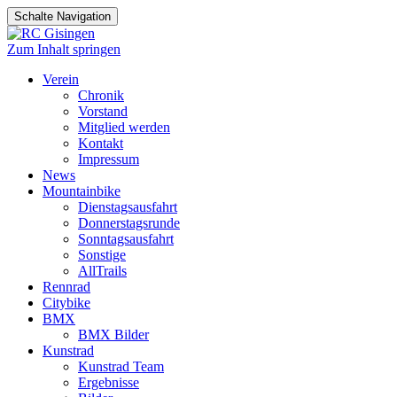
Schalte Navigation
Zum Inhalt springen
Verein
Chronik
Vorstand
Mitglied werden
Kontakt
Impressum
News
Mountainbike
Dienstagsausfahrt
Donnerstagsrunde
Sonntagsausfahrt
Sonstige
AllTrails
Rennrad
Citybike
BMX
BMX Bilder
Kunstrad
Kunstrad Team
Ergebnisse