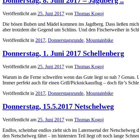
Donnerstag, 8. Juni 2017 – Jagdberg ..
Veröffentlicht am
25. Juni 2017
von
Thomas Kogoj
Die bösen Buben und Mädel kommen ins Jagdberg. Dass ließen mich 
aber trotzdem die Gegend um Schlins. Und den Fischerweiher in Schli
Veröffentlicht in
2017
,
Donnerstagsrunde
,
Mountainbike
Donnerstag, 1. Juni 2017 Schellenberg
Veröffentlicht am
25. Juni 2017
von
Thomas Kogoj
Warum in die Ferne schweifen wenn das Gute liegt so nah ? Genau. Un
Immer perfekt auch für einen Grill/Picknickausflug – doch für’s 
Veröffentlicht in
2017
,
Donnerstagsrunde
,
Mountainbike
Donnerstag, 15.5.2017 Netschelweg
Veröffentlicht am
25. Juni 2017
von
Thomas Kogoj
Endlos, scheinbar endlos zieht sich im Laternsertal der Netschelweg
den Netschelweg fährt – im hintersten Teil liegt oft noch lange Sch