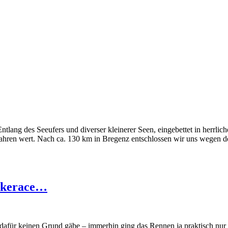
ntlang des Seeufers und diverser kleinerer Seen, eingebettet in herrl
 fahren wert. Nach ca. 130 km in Bregenz entschlossen wir uns wegen 
Bikerace…
 dafür keinen Grund gäbe – immerhin ging das Rennen ja praktisch nur 