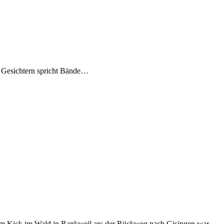
en Gesichtern spricht Bände…
dem Kick im Wald in Rankweil an; der Rückweg nach Gisingen war