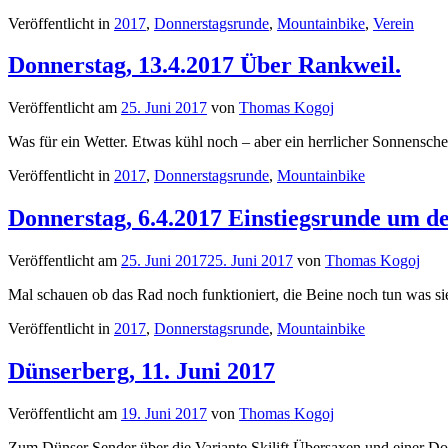
Veröffentlicht in
2017
,
Donnerstagsrunde
,
Mountainbike
,
Verein
Donnerstag, 13.4.2017 Über Rankweil.
Veröffentlicht am
25. Juni 2017
von
Thomas Kogoj
Was für ein Wetter. Etwas kühl noch – aber ein herrlicher Sonnens
Veröffentlicht in
2017
,
Donnerstagsrunde
,
Mountainbike
Donnerstag, 6.4.2017 Einstiegsrunde um d
Veröffentlicht am
25. Juni 2017
25. Juni 2017
von
Thomas Kogoj
Mal schauen ob das Rad noch funktioniert, die Beine noch tun was s
Veröffentlicht in
2017
,
Donnerstagsrunde
,
Mountainbike
Dünserberg, 11. Juni 2017
Veröffentlicht am
19. Juni 2017
von
Thomas Kogoj
Zum Dünser Sender über die Variante Skilift Übersaxen und einer D