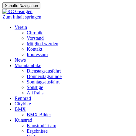
Schalte Navigation
Zum Inhalt springen
Verein
Chronik
Vorstand
Mitglied werden
Kontakt
Impressum
News
Mountainbike
Dienstagsausfahrt
Donnerstagsrunde
Sonntagsausfahrt
Sonstige
AllTrails
Rennrad
Citybike
BMX
BMX Bilder
Kunstrad
Kunstrad Team
Ergebnisse