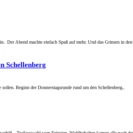
chein. Der Abend machte einfach Spaß auf mehr. Und das Grinsen in d
en Schellenberg
ie sollen. Beginn der Donnerstagsrunde rund um den Schellenberg..
ownhill – Trailauswahl vom Feinsten. Wohlbehalten kamen alle nach 