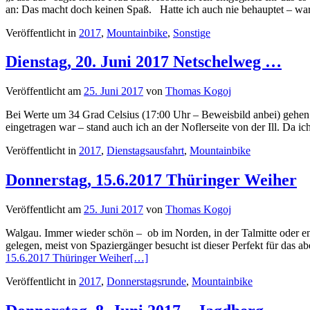
an: Das macht doch keinen Spaß. Hatte ich auch nie behauptet – w
Veröffentlicht in
2017
,
Mountainbike
,
Sonstige
Dienstag, 20. Juni 2017 Netschelweg …
Veröffentlicht am
25. Juni 2017
von
Thomas Kogoj
Bei Werte um 34 Grad Celsius (17:00 Uhr – Beweisbild anbei) gehen 
eingetragen war – stand auch ich an der Noflerseite von der Ill. Da
Veröffentlicht in
2017
,
Dienstagsausfahrt
,
Mountainbike
Donnerstag, 15.6.2017 Thüringer Weiher
Veröffentlicht am
25. Juni 2017
von
Thomas Kogoj
Walgau. Immer wieder schön – ob im Norden, in der Talmitte oder en
gelegen, meist von Spaziergänger besucht ist dieser Perfekt für da
15.6.2017 Thüringer Weiher
[…]
Veröffentlicht in
2017
,
Donnerstagsrunde
,
Mountainbike