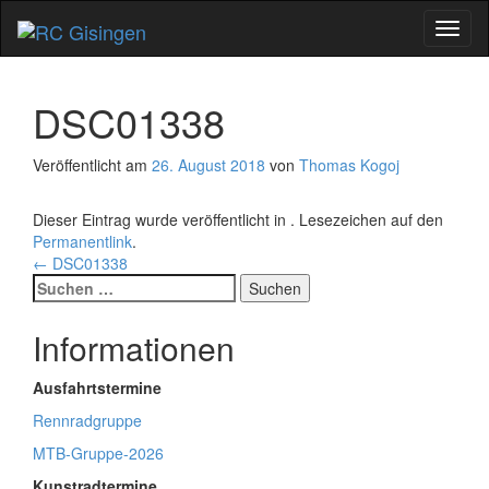
Schal
Navig
DSC01338
Veröffentlicht am
26. August 2018
von
Thomas Kogoj
Dieser Eintrag wurde veröffentlicht in . Lesezeichen auf den
Permanentlink
.
Beitragsnavigation
←
DSC01338
Suchen
nach:
Informationen
Ausfahrtstermine
Rennradgruppe
MTB-Gruppe-2026
Kunstradtermine