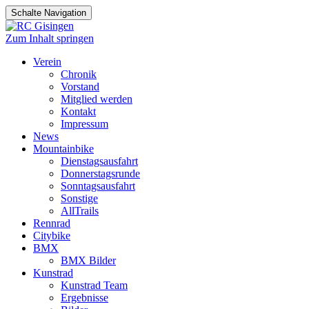
Schalte Navigation
Zum Inhalt springen
Verein
Chronik
Vorstand
Mitglied werden
Kontakt
Impressum
News
Mountainbike
Dienstagsausfahrt
Donnerstagsrunde
Sonntagsausfahrt
Sonstige
AllTrails
Rennrad
Citybike
BMX
BMX Bilder
Kunstrad
Kunstrad Team
Ergebnisse