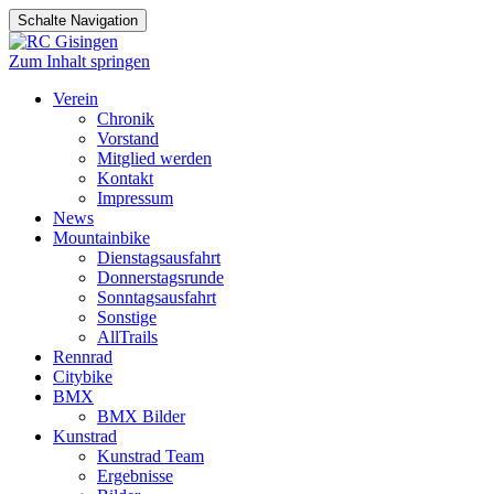
Schalte Navigation
Zum Inhalt springen
Verein
Chronik
Vorstand
Mitglied werden
Kontakt
Impressum
News
Mountainbike
Dienstagsausfahrt
Donnerstagsrunde
Sonntagsausfahrt
Sonstige
AllTrails
Rennrad
Citybike
BMX
BMX Bilder
Kunstrad
Kunstrad Team
Ergebnisse