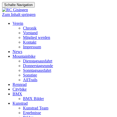
Schalte Navigation
Zum Inhalt springen
Verein
Chronik
Vorstand
Mitglied werden
Kontakt
Impressum
News
Mountainbike
Dienstagsausfahrt
Donnerstagsrunde
Sonntagsausfahrt
Sonstige
AllTrails
Rennrad
Citybike
BMX
BMX Bilder
Kunstrad
Kunstrad Team
Ergebnisse