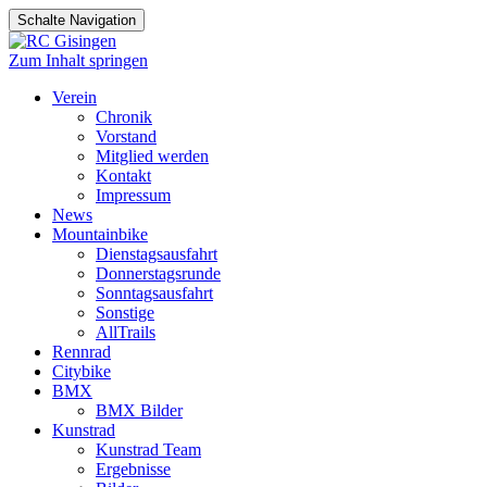
Schalte Navigation
Zum Inhalt springen
Verein
Chronik
Vorstand
Mitglied werden
Kontakt
Impressum
News
Mountainbike
Dienstagsausfahrt
Donnerstagsrunde
Sonntagsausfahrt
Sonstige
AllTrails
Rennrad
Citybike
BMX
BMX Bilder
Kunstrad
Kunstrad Team
Ergebnisse