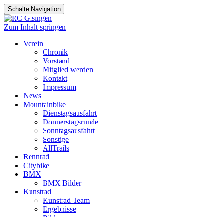
Schalte Navigation
Zum Inhalt springen
Verein
Chronik
Vorstand
Mitglied werden
Kontakt
Impressum
News
Mountainbike
Dienstagsausfahrt
Donnerstagsrunde
Sonntagsausfahrt
Sonstige
AllTrails
Rennrad
Citybike
BMX
BMX Bilder
Kunstrad
Kunstrad Team
Ergebnisse