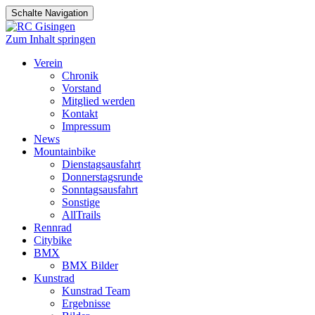
Schalte Navigation
Zum Inhalt springen
Verein
Chronik
Vorstand
Mitglied werden
Kontakt
Impressum
News
Mountainbike
Dienstagsausfahrt
Donnerstagsrunde
Sonntagsausfahrt
Sonstige
AllTrails
Rennrad
Citybike
BMX
BMX Bilder
Kunstrad
Kunstrad Team
Ergebnisse